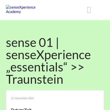
sense 01 |
senseXperience
„essentials“ >>
Traunstein
22. November 2025
Datum/Zeit