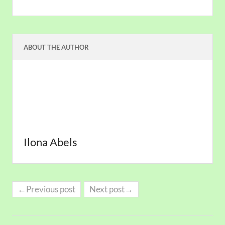
ABOUT THE AUTHOR
Ilona Abels
←Previous post
Next post→