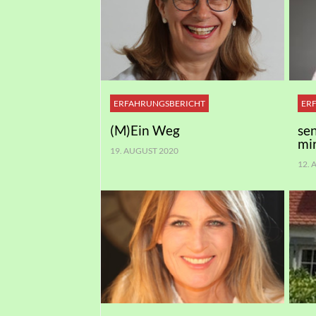
ERFAHRUNGSBERICHT
ER
(M)Ein Weg
se
mi
19. AUGUST 2020
12.