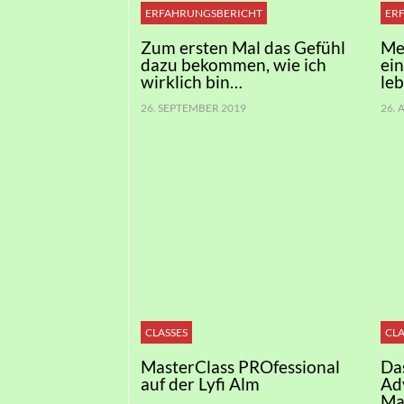
ERFAHRUNGSBERICHT
ER
Zum ersten Mal das Gefühl
Me
dazu bekommen, wie ich
ei
wirklich bin…
le
26. SEPTEMBER 2019
26.
CLASSES
CLA
MasterClass PROfessional
Da
auf der Lyfi Alm
Ad
Ma