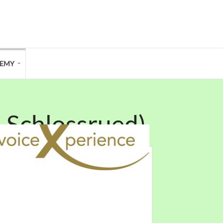
DEMY
-Schlossrued)