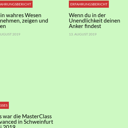
FAHRUNGSBERICHT
ERFAHRUNGSBERICHT
in wahres Wesen
Wenn du in der
nnehmen, zeigen und
Unendlichkeit deinen
ben
Anker findest
 AUGUST 2019
13. AUGUST 2019
SSES
s war die MasterClass
vanced in Schweinfurt
i 2019