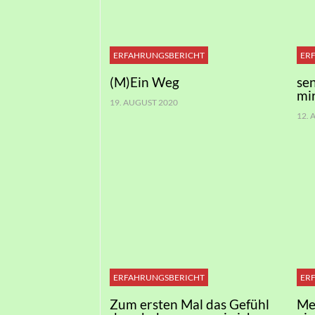
ERFAHRUNGSBERICHT
ER
(M)Ein Weg
se
mi
19. AUGUST 2020
12.
ERFAHRUNGSBERICHT
ER
Zum ersten Mal das Gefühl
Me