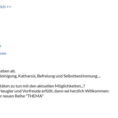
ich >>
n
eren
Leben ab.
inigung, Katharsis, Befreiung und Selbstbestimmung....
äten zu tun mit den aktuellen Möglichkeiten...?
eugier und Vorfreude erfüllt, dann sei herzlich Willkommen:
der neuen Reihe "THEMA"