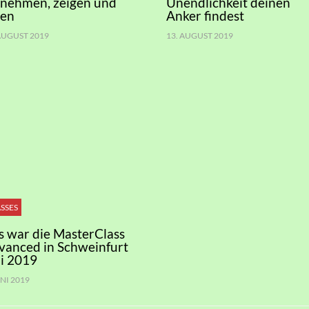
nnehmen, zeigen und
Unendlichkeit deinen
ben
Anker findest
 AUGUST 2019
13. AUGUST 2019
SSES
s war die MasterClass
vanced in Schweinfurt
i 2019
UNI 2019