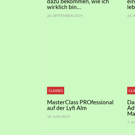
dazu bekommen, wie ich
ei
wirklich bin…
le
26. SEPTEMBER 2019
26.
CLASSES
CLA
MasterClass PROfessional
Da
auf der Lyfi Alm
Ad
Ma
18. JUNI 2019
7. J