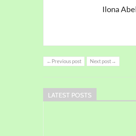
Ilona Abe
←Previous post
Next post→
LATEST POSTS