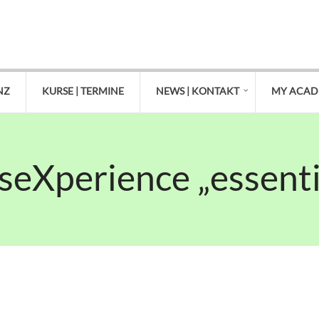
NZ
KURSE | TERMINE
NEWS | KONTAKT
MY ACA
nseXperience „essenti