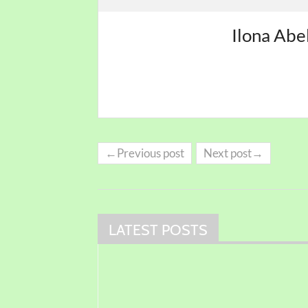
Ilona Abe
←Previous post
Next post→
LATEST POSTS