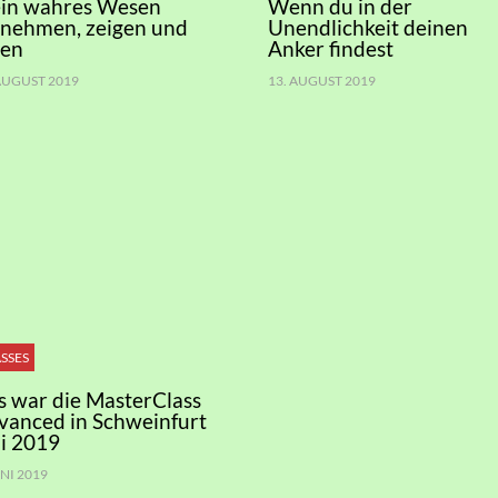
in wahres Wesen
Wenn du in der
nnehmen, zeigen und
Unendlichkeit deinen
ben
Anker findest
 AUGUST 2019
13. AUGUST 2019
SSES
s war die MasterClass
vanced in Schweinfurt
i 2019
UNI 2019