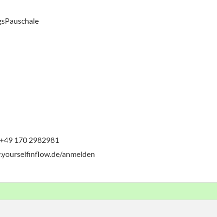
gsPauschale
| +49 170 2982981
.yourselfinflow.de/anmelden