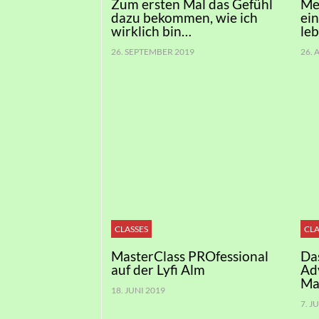
Zum ersten Mal das Gefühl
Me
dazu bekommen, wie ich
ei
wirklich bin…
le
26. SEPTEMBER 2019
26.
CLASSES
CLA
MasterClass PROfessional
Da
auf der Lyfi Alm
Ad
Ma
18. JUNI 2019
7. J