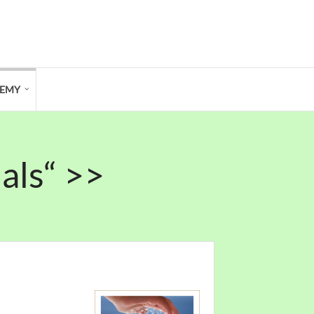
DEMY
als“ >>