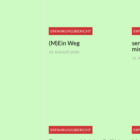
ERFAHRUNGSBERICHT
ER
(M)Ein Weg
se
mi
19. AUGUST 2020
12.
ERFAHRUNGSBERICHT
ER