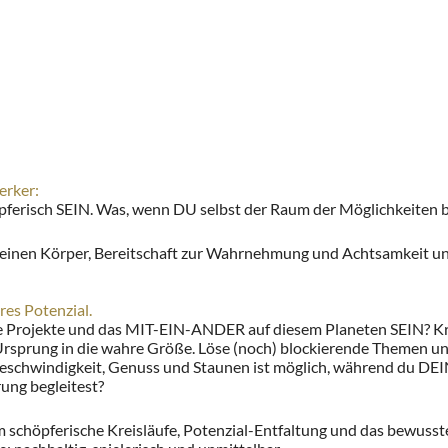
erker:
erisch SEIN. Was, wenn DU selbst der Raum der Möglichkeiten b
 deinen Körper, Bereitschaft zur Wahrnehmung und Achtsamkeit u
es Potenzial.
ne Projekte und das MIT-EIN-ANDER auf diesem Planeten SEIN? Kre
sprung in die wahre Größe. Löse (noch) blockierende Themen un
 Geschwindigkeit, Genuss und Staunen ist möglich, während du DE
rung begleitest?
chöpferische Kreisläufe, Potenzial-Entfaltung und das bewusste 