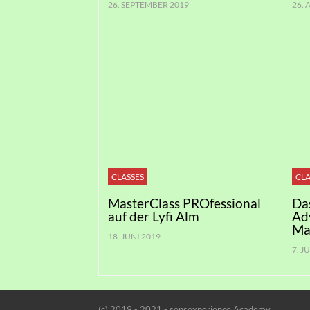
26. SEPTEMBER 2019
26.
CLASSES
CLA
MasterClass PROfessional
Da
auf der Lyfi Alm
Ad
Ma
18. JUNI 2019
7. J
(c) 2019 - 2021 - sensexperience Academy