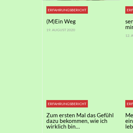
ERFAHRUNGSBERICHT
ER
(M)Ein Weg
se
mi
19. AUGUST 2020
12.
ERFAHRUNGSBERICHT
ER
Zum ersten Mal das Gefühl
Me
dazu bekommen, wie ich
ei
wirklich bin…
le