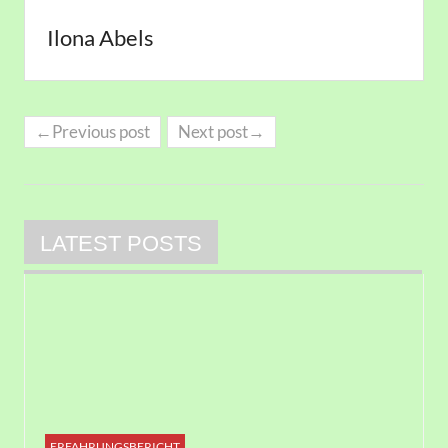
Ilona Abels
←Previous post
Next post→
LATEST POSTS
ERFAHRUNGSBERICHT