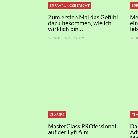
ERFAHRUNGSBERICHT
ER
Zum ersten Mal das Gefühl
Me
dazu bekommen, wie ich
ei
wirklich bin…
le
26. SEPTEMBER 2019
26.
CLASSES
CLA
MasterClass PROfessional
Da
auf der Lyfi Alm
Ad
Ma