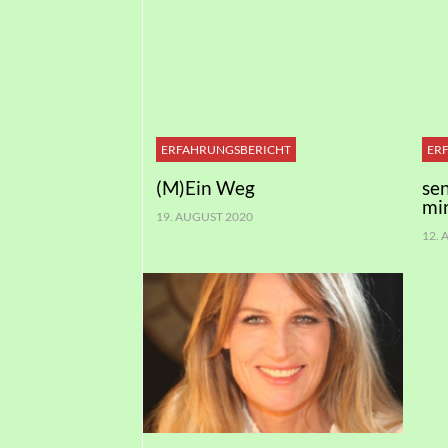
ERFAHRUNGSBERICHT
ER
(M)Ein Weg
se
mi
19. AUGUST 2020
12.