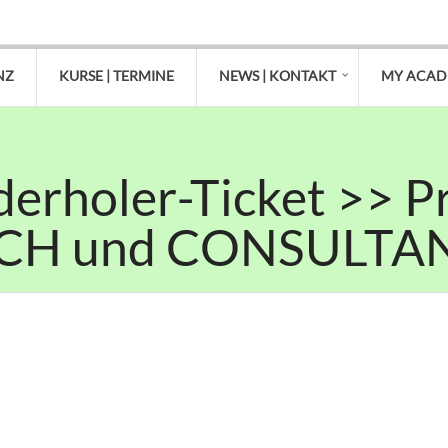
NZ
KURSE | TERMINE
NEWS | KONTAKT
MY ACA
erholer-Ticket >> P
ACH und CONSULTA