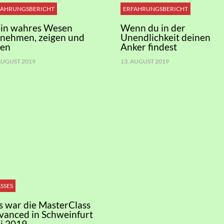
FAHRUNGSBERICHT
ERFAHRUNGSBERICHT
in wahres Wesen
Wenn du in der
nnehmen, zeigen und
Unendlichkeit deinen
ben
Anker findest
 AUGUST 2019
13. AUGUST 2019
SSES
s war die MasterClass
vanced in Schweinfurt
i 2019