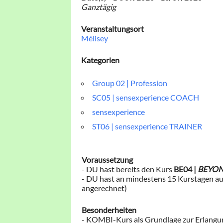
Ganztägig
Veranstaltungsort
Mélisey
Kategorien
Group 02 | Profession
SC05 | sensexperience COACH
sensexperience
ST06 | sensexperience TRAINER
Voraussetzung
​- DU hast bereits ​den Kurs​
BE04 |
BEYO
- DU hast an mindestens 15 Kurstagen au
angerechnet)
​Besonderheiten
-​ ​KOMBI-Kurs als Grundlage zur Erlangung