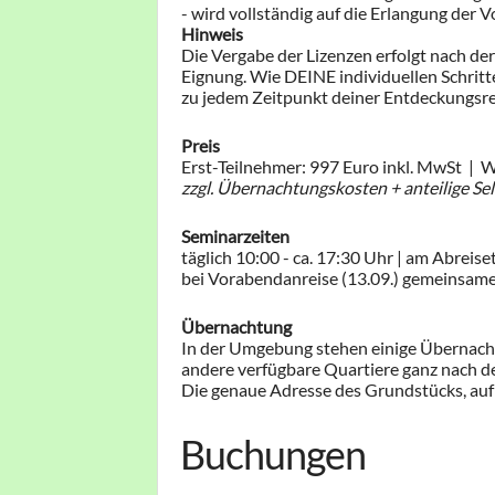
- ​​wird vollständig auf die Erlangung der ​
​Hinweis
​Die Vergabe der Lizenzen erfolgt nach de
Eignung. ​Wie ​DEINE ​individuellen Schri
zu jedem Zeitpunkt deiner Entdeckungsrei
​Preis
Erst-Teilnehmer: ​997 Euro inkl. MwSt | W
​zzgl. ​Übernachtungskosten​ ​+
​anteilige S
Seminarzeiten
täglich 10:00 - ca. 17:30 Uhr​​ | am Abreiseta
bei Vorabendanreise (13.09.) gemeinsam
​Ü​bernachtung
​In der Umgebung stehen einige Übernach
​andere verfügbare Quartiere ganz nach 
​Die genaue Adresse des Grundstücks, auf
Buchungen