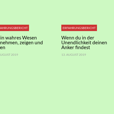
FAHRUNGSBERICHT
ERFAHRUNGSBERICHT
in wahres Wesen
Wenn du in der
nnehmen, zeigen und
Unendlichkeit deinen
ben
Anker findest
 AUGUST 2019
13. AUGUST 2019