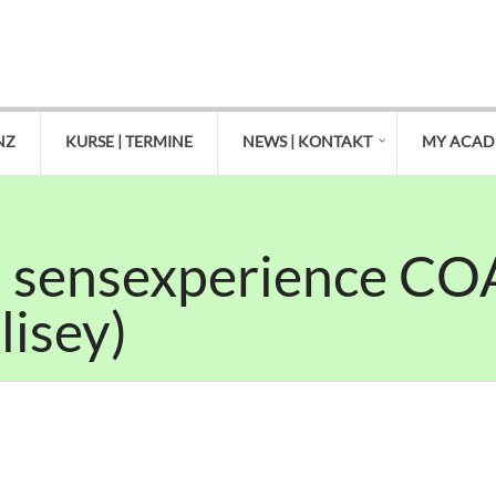
NZ
KURSE | TERMINE
NEWS | KONTAKT
MY ACA
| sensexperience C
isey)