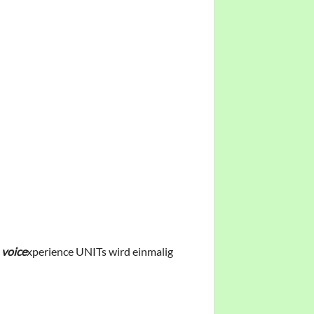
d
voice
xperience UNITs wird einmalig