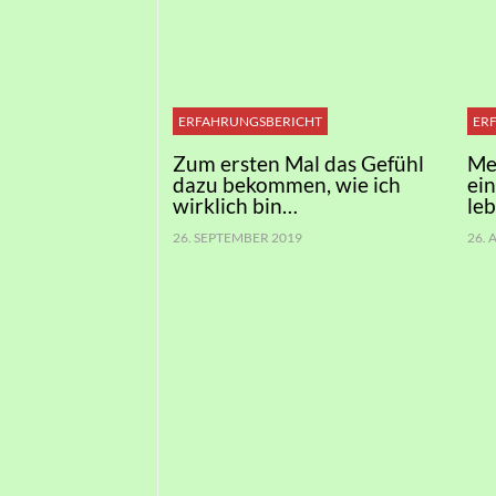
ERFAHRUNGSBERICHT
ER
Zum ersten Mal das Gefühl
Me
dazu bekommen, wie ich
ei
wirklich bin…
le
26. SEPTEMBER 2019
26.