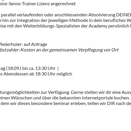
​Voice-​Sense-Trainer ​Lizenz angerechnet
r parallel verlaufenden oder anschliessenden Absolvierung DEINER
tte hin zur Integration der jeweiligen Methode in dein berufliches
se mit den Weiterbildungs-Spezialisten der Academy ​persönlich ​b
iederholer: ​auf Anfrage
elbstzahler-Kosten an der gemeinsamen Verpflegung vor Ort
g ​(18.09.) ​bis ca. 13:30 Uhr | ​
es Abendessen ab 18:30 Uhr möglich
tungsmöglichkeiten zur Verfügung. Gerne stellen wir dir eine Au
deinen Wünschen und über die bekannten Internetportale buchen.
 dem wir dieses besondere Seminar erleben, teilen wir DIR nach d