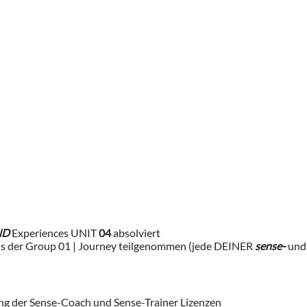
ND
Experiences UNIT
04 ​
absolviert ​
s der Group 01 | Journey ​teilgenommen (​jede DEINER
sense-
​un
 ​​der ​Sense-Coach und ​Sense-Trainer​ Lizenzen