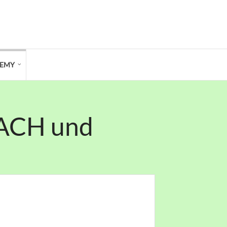
DEMY
OACH und