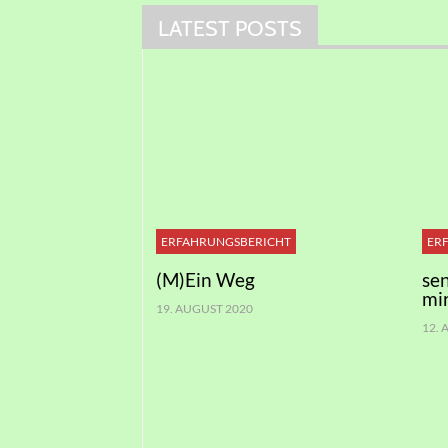
LATEST POSTS
ERFAHRUNGSBERICHT
ER
(M)Ein Weg
se
mi
19. AUGUST 2020
12.