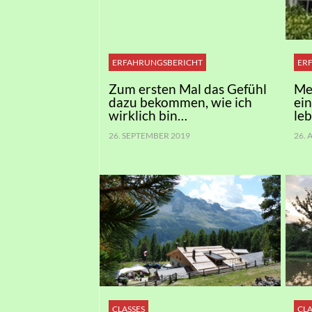
ERFAHRUNGSBERICHT
ER
Zum ersten Mal das Gefühl
Me
dazu bekommen, wie ich
ei
wirklich bin…
le
26. SEPTEMBER 2019
26.
CLASSES
CLA