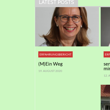
LATEST POSTS
ERFAHRUNGSBERICHT
ER
(M)Ein Weg
se
mi
19. AUGUST 2020
12.