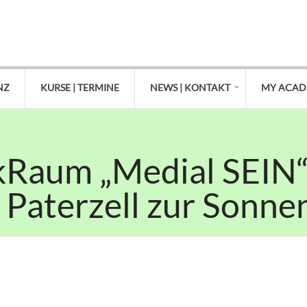
NZ
KURSE | TERMINE
NEWS | KONTAKT
MY ACA
kRaum „Medial SEIN“
i Paterzell zur Son