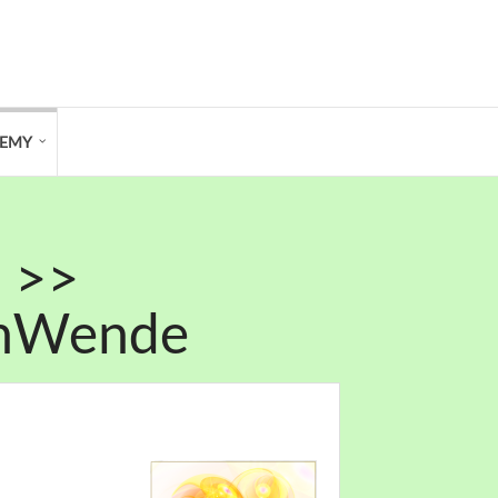
DEMY
 >>
nenWende