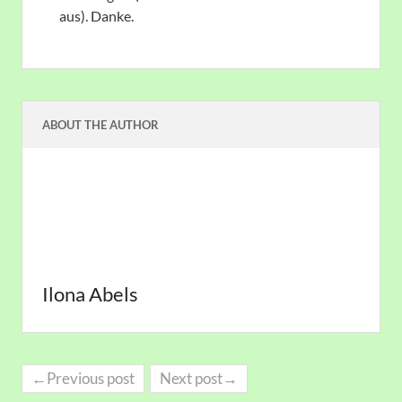
aus). Danke.
ABOUT THE AUTHOR
Ilona Abels
←Previous post
Next post→