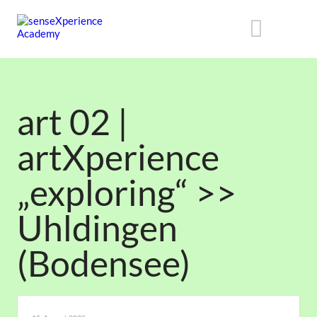
art 02 |
artXperience
„exploring“ >>
Uhldingen
(Bodensee)